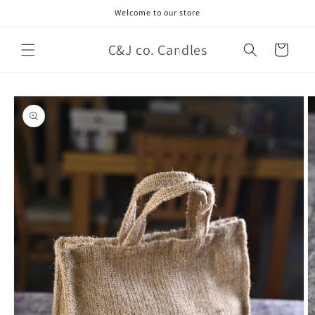
Ir
Welcome to our store
directamente
al contenido
C&J co. Candles
Carrito
Ir
directamente
a la
información
del producto