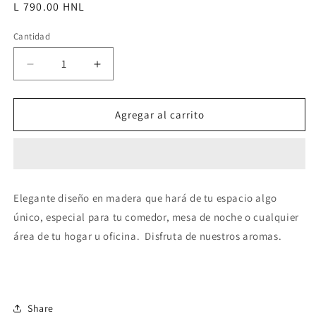
Precio
L 790.00 HNL
habitual
Cantidad
Reducir
Aumentar
cantidad
cantidad
para
para
Velas
Velas
Agregar al carrito
en
en
contenedor
contenedor
de
de
Madera
Madera
Elegante diseño en madera que hará de tu espacio algo
único, especial para tu comedor, mesa de noche o cualquier
área de tu hogar u oficina. Disfruta de nuestros aromas.
Share