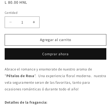
Precio
L 80.00 HNL
habitual
Cantidad
Reducir
Aumentar
cantidad
cantidad
para
para
Velas
Velas
Agregar al carrito
de
de
Té
Té
Comprar ahora
|
|
Esparciendo
Esparciendo
Amor
Amor
Abrace el romance y enamorate de nuestro aroma de
"
Pétalos de Rosa
". Una experiencia floral moderna. nuestra
vela seguramente seran de las favoritas, tanto para
ocasiones románticas ó durante todo el año!
Detalles de la fragancia: