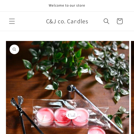
Ir
Welcome to our store
directamente
al contenido
C&J co. Candles
Carrito
Ir
directamente
a la
información
del producto