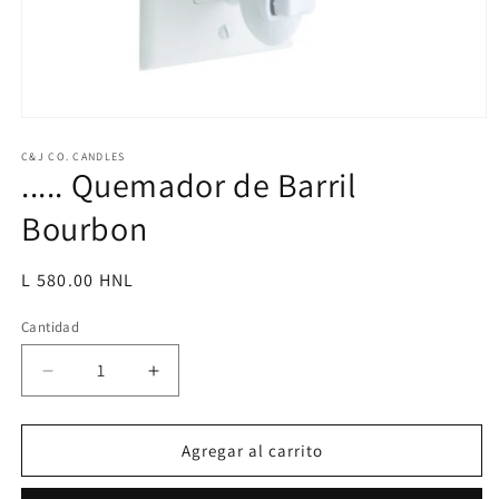
Abrir
elemento
multimedia
C&J CO. CANDLES
..... Quemador de Barril
1
en
una
Bourbon
ventana
modal
Precio
L 580.00 HNL
habitual
Cantidad
Reducir
Aumentar
cantidad
cantidad
para
para
.....
.....
Agregar al carrito
Quemador
Quemador
de
de