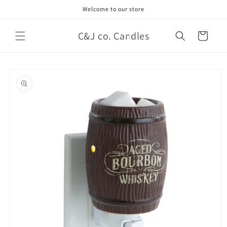
Ir
Welcome to our store
directamente
al contenido
C&J co. Candles
Carrito
Ir
directamente
a la
información
del producto