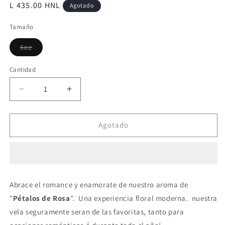
Precio
L 435.00 HNL
Agotado
habitual
Tamaño
Variante
6oz
agotada
o
no
Cantidad
disponible
Reducir
Aumentar
cantidad
cantidad
para
para
..
..
Agotado
Esparciendo
Esparciendo
Amor
Amor
|
|
6oz
6oz
Abrace el romance y enamorate de nuestro aroma de
"
Pétalos de Rosa
". Una experiencia floral moderna. nuestra
vela seguramente seran de las favoritas, tanto para