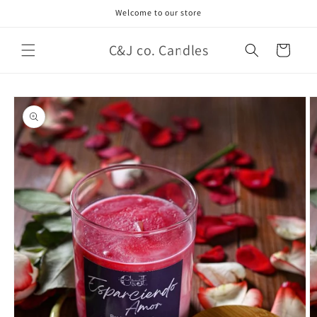
Ir
Welcome to our store
directamente
al contenido
C&J co. Candles
Carrito
Ir
directamente
a la
información
del producto