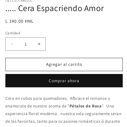
multimedia
C&J CO. CANDLES
..... Cera Espacriendo Amor
1
en
una
ventana
Precio
L 140.00 HNL
modal
habitual
Cantidad
Reducir
Aumentar
cantidad
cantidad
para
para
.....
.....
Agregar al carrito
Cera
Cera
Espacriendo
Espacriendo
Comprar ahora
Amor
Amor
Cera en cubos para quemadores. Afbrace el romance y
enamorate de nuestro aroma de "
Pétalos de Rosa
". Una
experiencia floral moderna. nuestra vela seguramente seran
de las favoritas, tanto para ocasiones románticas ó durante