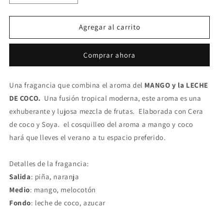
cantidad
cantidad
para
para
...
...
Agregar al carrito
Bomba
Bomba
en
en
Comprar ahora
la
la
Playa
Playa
Una fragancia que combina el aroma del
MANGO y la LECHE
DE COCO.
Una fusión tropical moderna, este aroma es una
exhuberante y lujosa mezcla de frutas. Elaborada con Cera
de coco y Soya. el cosquilleo del aroma a mango y coco
hará que lleves el verano a tu espacio preferido.
Detalles de la fragancia:
Salida
: piña, naranja
Medio
: mango, melocotón
Fondo
: leche de coco, azucar