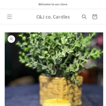
Ir
Welcome to our store
directamente
al contenido
C&J co. Candles
Carrito
Ir
directamente
a la
información
del producto