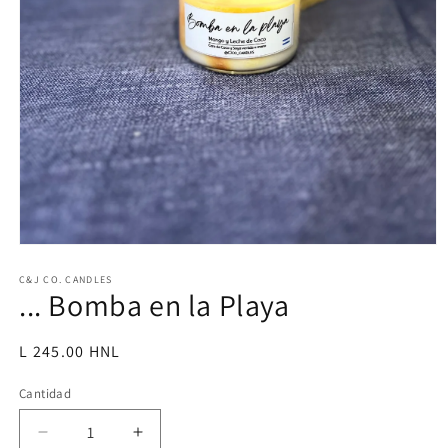
Abrir
elemento
multimedia
C&J CO. CANDLES
... Bomba en la Playa
1
en
una
ventana
Precio
L 245.00 HNL
modal
habitual
Cantidad
Reducir
Aumentar