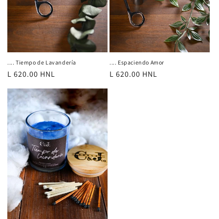
.... Tiempo de Lavandería
.... Espaciendo Amor
Precio
L 620.00 HNL
Precio
L 620.00 HNL
habitual
habitual