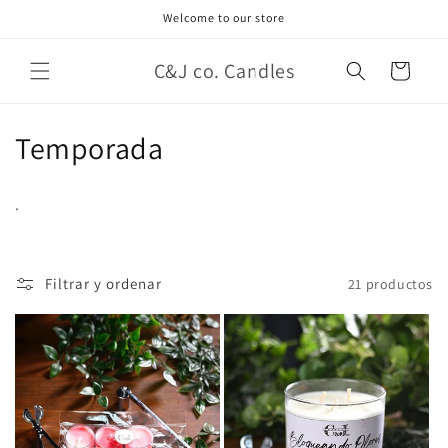
Ir
Welcome to our store
directamente
al contenido
C&J co. Candles
Carrito
C
Temporada
o
.
l
e
Filtrar y ordenar
21 productos
c
c
i
ó